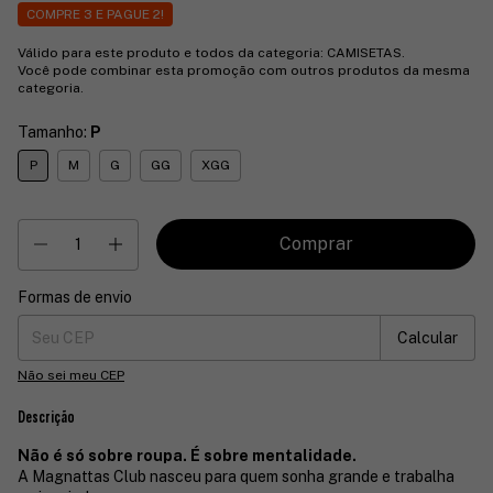
COMPRE 3 E PAGUE 2!
Válido para este produto e todos da categoria: CAMISETAS.
Você pode combinar esta promoção com outros produtos da mesma
categoria.
Tamanho:
P
P
M
G
GG
XGG
Formas de envio
Entregas para o CEP:
Mudar CEP
Calcular
Não sei meu CEP
Descrição
Não é só sobre roupa. É sobre mentalidade.
A Magnattas Club nasceu para quem sonha grande e trabalha