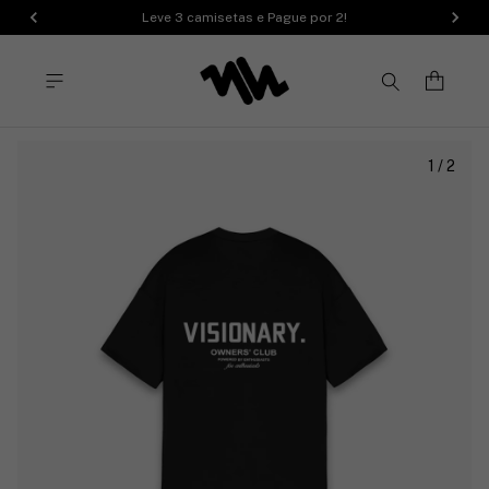
Leve 3 camisetas e Pague por 2!
1
/
2