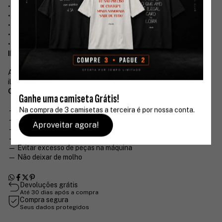
• Toque macio e confortável
• Certificação BCI (Better Cotton Initiative)
• Tingimento Reativo Premium
• Serigrafia de Alta Definição
• Alta durabilidade
INFORMAÇÕES IMPORTANTES
As cores podem sofrer pequenas variações dependendo da
iluminação, tela do dispositivo ou lote de produção.
CUIDADOS COM SUA PEÇA
Ganhe uma camiseta Grátis!
Na compra de 3 camisetas a terceira é por nossa conta.
— Lavar em ciclo delicado
— Não usar alvejante
Aproveitar agora!
— Não usar secadora
— Secar preferencialmente do lado avesso
— Evitar excesso de peças na máquina
— Não deixar de molho
Devoluções grátis
Até 30 dias após a compra
Compra segura
Seus dados protegidos