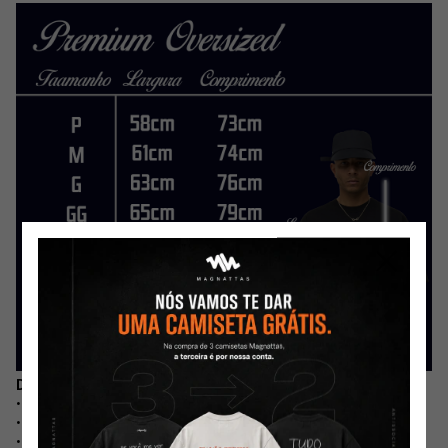
DETALHES DA PEÇA
• 100% Algodão Premium
• Gramatura 215g/m²
• Modelagem Streetwear Premium