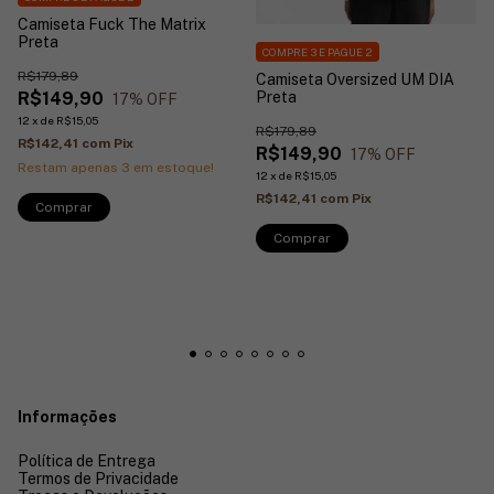
Camiseta Fuck The Matrix
Preta
COMPRE 3 E PAGUE 2
R$179,89
Camiseta Oversized UM DIA
R$149,90
Preta
17
% OFF
12
x
de
R$15,05
R$179,89
R$142,41
com
Pix
R$149,90
17
% OFF
Restam apenas
3
em estoque!
12
x
de
R$15,05
R$142,41
com
Pix
Comprar
Comprar
Informações
Política de Entrega
Termos de Privacidade